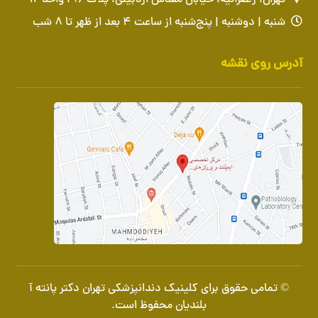
تهران، زعفرانیه، خیابان مقدس اردبیلی، پلاک ۹۶، واحد ۱۲
شنبه | دوشنبه | پنج‌شنبه از ساعت ۴ بعد از ظهر تا ۸ شب
آدرس روی نقشه
© تمامی حقوق برای کلینیک دندانپزشکی تهران دکتر پانته آ
بلندیان محفوظ است.