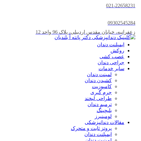
021-22658231
09302545284
زعفرانیه، خیابان مقدس اردبیلی، پلاک 96 واحد 12
ایمپلنت دندان
روکش
عصب کشی
جراحی دندان
سایر خدمات
لمینت دندان
کشیدن دندان
کامپوزیت
جرم گیری
طراحی لبخند
ترمیم دندان
بلیچینگ
لومینیرز
مقالات دندانپزشکی
پروتز ثابت و متحرک
ايمپلنت دندان
لمينيت دندان