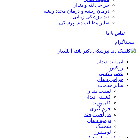
جراحی لثه و دندان
درمان ريشه و درمان مجدد ريشه
دندانپزشكی زيبايی
سایر مطالب دندانپزشکی
تماس با ما
اینستاگرام
ایمپلنت دندان
روکش
عصب کشی
جراحی دندان
سایر خدمات
لمینت دندان
کشیدن دندان
کامپوزیت
جرم گیری
طراحی لبخند
ترمیم دندان
بلیچینگ
لومینیرز
مقالات دندانپزشکی