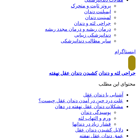
پروتز ثابت و متحرک
ايمپلنت دندان
لمينيت دندان
جراحی لثه و دندان
درمان ريشه و درمان مجدد ريشه
دندانپزشكی زيبايی
سایر مطالب دندانپزشکی
اینستاگرام
جراحی لثه و دندان
کشیدن دندان عقل نهفته
محتوای این مطلب
آشنایی با دندان عقل
علت درد حین در آمدن دندان عقل چیست؟
مشکلات دندان عقل نهفته در دهان
پوسیدگی دندان
ورم و التهاب لثه
فشار زیاد در دندانها
دلایل کشیدن دندان عقل
عمق دندان عقل نهفته