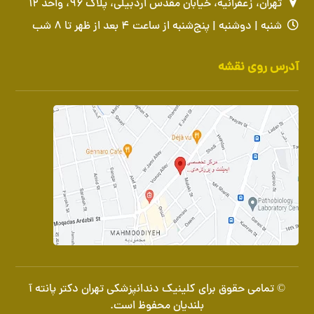
تهران، زعفرانیه، خیابان مقدس اردبیلی، پلاک ۹۶، واحد ۱۲
شنبه | دوشنبه | پنج‌شنبه از ساعت ۴ بعد از ظهر تا ۸ شب
آدرس روی نقشه
© تمامی حقوق برای کلینیک دندانپزشکی تهران دکتر پانته آ
بلندیان محفوظ است.