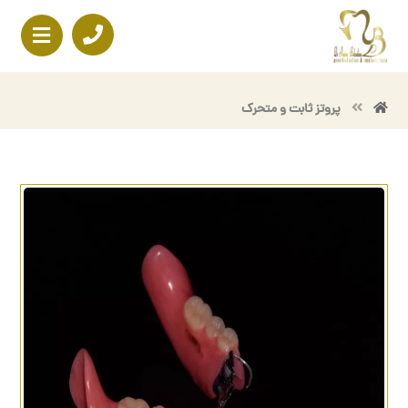
پروتز ثابت و متحرک